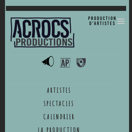
ACROCS
Production
d'artistes
Production
Développement culturel en milieu rural
ARTISTES
SPECTACLES
CALENDRIER
LA PRODUCTION