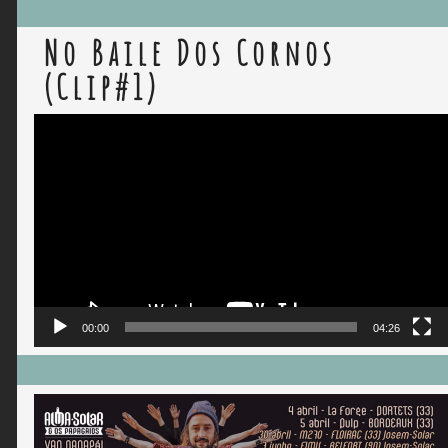
No Baile Dos Cornos
(Clip#1)
Lecteur
vidéo
00:00
04:26