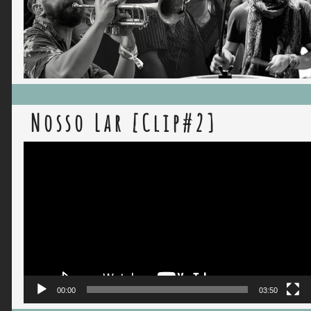
Nosso Lar [Clip#2]
Lecteur
vidéo
00:00
03:50