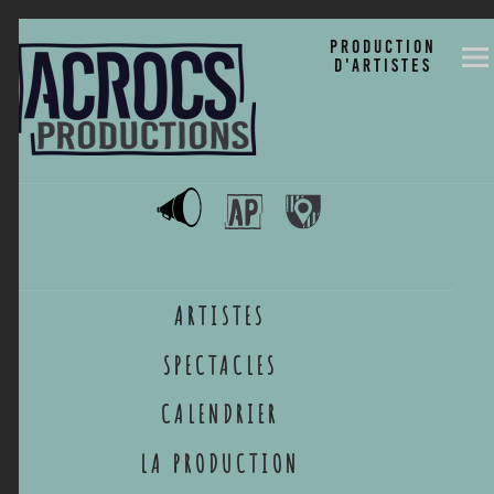
ACROCS
Production
d'artistes
Productions
Développement culturel en milieu rural
ARTISTES
SPECTACLES
CALENDRIER
LA PRODUCTION