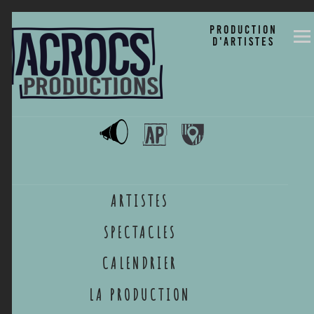
ACROCS
Production
d'artistes
Productions
Développement culturel en milieu rural
ARTISTES
SPECTACLES
CALENDRIER
LA PRODUCTION