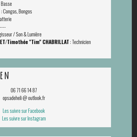
 Basse
S
: Congas, Bongos
atterie
----
gisseur / Son & Lumière
NET
/
Timothée "Tim" CHABRILLAT
: Technicien
ien
06 71 66 14 87
opsadeheli @ outlook.fr
Les suivre sur Facebook
Les suivre sur Instagram