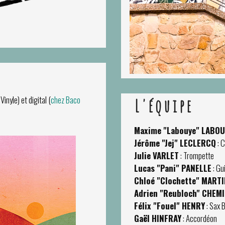
inyle) et digital (
chez Baco
L'équipe
Maxime "Labouye" LABOU
Jérôme "Jej" LECLERCQ
: C
Julie VARLET
: Trompette
Lucas "Pani" PANELLE
: Gu
Chloé "Clochette" MART
Adrien "Reubloch" CHEM
Félix "Fouel" HENRY
: Sax 
Gaël HINFRAY
: Accordéon