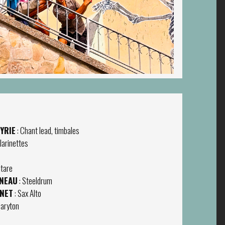
YRIE
: Chant lead, timbales
larinettes
itare
INEAU
: Steeldrum
INET
: Sax Alto
Baryton