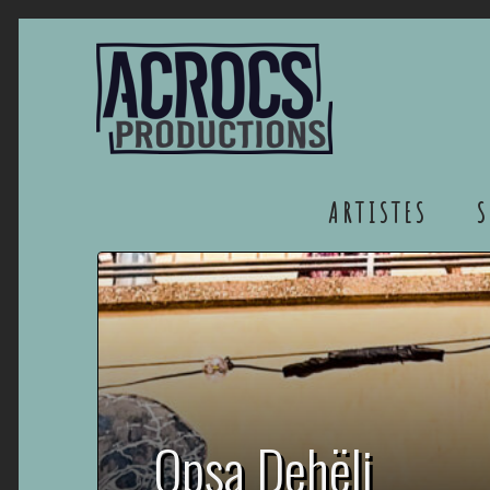
ACROC
Développement culturel en milieu rural
ARTISTES
S
Opsa Dehëli