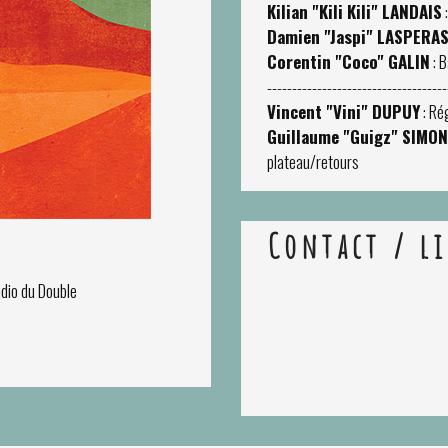
Kilian "Kili Kili" LANDAIS
:
Damien "Jaspi" LASPERA
Corentin "Coco" GALIN
: B
------------------------------------
Vincent "Vini" DUPUY
: Ré
Guillaume "Guigz" SIMO
plateau/retours
Contact / l
udio du Double